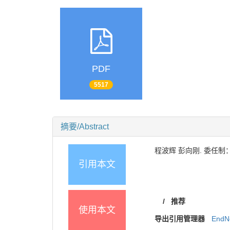
PDF
5517
摘要/Abstract
程波辉 彭向刚. 委任制：当代
引用本文
/
推荐
使用本文
导出引用管理器
EndN