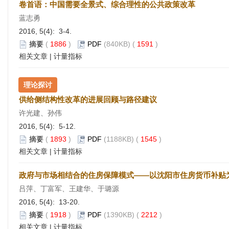
卷首语：中国需要全景式、综合理性的公共政策改革
蓝志勇
2016, 5(4): 3-4.
摘要
(
1886
)
PDF
(840KB) (
1591
)
相关文章
|
计量指标
理论探讨
供给侧结构性改革的进展回顾与路径建议
许光建、孙伟
2016, 5(4): 5-12.
摘要
(
1893
)
PDF
(1188KB) (
1545
)
相关文章
|
计量指标
政府与市场相结合的住房保障模式——以沈阳市住房货币补贴
吕萍、丁富军、王建华、于璐源
2016, 5(4): 13-20.
摘要
(
1918
)
PDF
(1390KB) (
2212
)
相关文章
|
计量指标